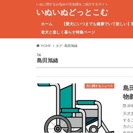
いぬに関するお悩みや豆知識をご紹介するサイト
いぬいぬどっとこむ
ホーム
【愛犬にいつまでも健康でいて欲しい】
老犬と楽しく暮らす特集ページ
HOME
タグ : 島田旭緒
TAG
島田旭緒
島
犬に関するニュース
物
2018
天才
する
方の