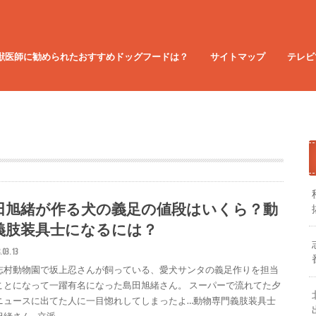
獣医師に勧められたおすすめドッグフードは？
サイトマップ
テレビ
田旭緒が作る犬の義足の値段はいくら？動
義肢装具士になるには？
.03.13
志村動物園で坂上忍さんが飼っている、愛犬サンタの義足作りを担当
ことになって一躍有名になった島田旭緒さん。 スーパーで流れてた夕
ニュースに出てた人に一目惚れしてしまったよ…動物専門義肢装具士