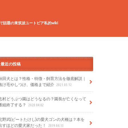
で話題の東筑波ユートピア私的wiki
最近の投稿
秋田犬とは？性格・特徴・飼育方法を徹底解説｜
抜け毛やしつけ、価格まで紹介
2021.05.12
志村どうぶつ園はどうなるの？園長が亡くなって
番組終了する？
2020.04.02
北野武(ビートたけし)の愛犬ゴンの犬種は？本を
出すほどの愛犬家だった！
2019.04.13