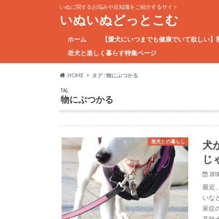
いぬに関するお悩みや豆知識をご紹介するサイト
いぬいぬどっとこむ
ホーム
【愛犬にいつまでも健康でいて欲しい】
老犬と楽しく暮らす特集ページ
HOME
タグ : 物にぶつかる
TAG
物にぶつかる
犬
老犬との暮らし
じ
2018
最近
いな
呆症