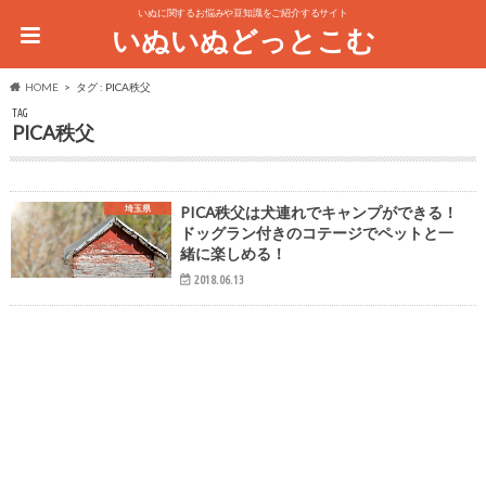
いぬに関するお悩みや豆知識をご紹介するサイト
いぬいぬどっとこむ
HOME
タグ : PICA秩父
TAG
PICA秩父
埼玉県
PICA秩父は犬連れでキャンプができる！
ドッグラン付きのコテージでペットと一
緒に楽しめる！
2018.06.13