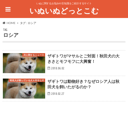
いぬに関するお悩みや豆知識をご紹介するサイト
いぬいぬどっとこむ
HOME
タグ : ロシア
TAG
ロシア
犬に関するニュース
ザギトワがマサルとご対面！秋田犬の大
きさとモフモフに大興奮！
2018.06.02
有名人が飼っている犬＆有名な犬
ザギトワは動物好き？なぜロシア人は秋
田犬を飼いたがるのか？
2018.02.27