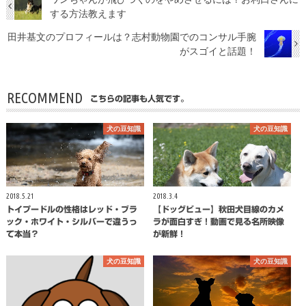
する方法教えます
田井基文のプロフィールは？志村動物園でのコンサル手腕
がスゴイと話題！
RECOMMEND
こちらの記事も人気です。
犬の豆知識
犬の豆知識
2018.5.21
2018.3.4
トイプードルの性格はレッド・ブラ
【ドッグビュー】秋田犬目線のカメ
ック・ホワイト・シルバーで違うっ
ラが面白すぎ！動画で見る名所映像
て本当？
が新鮮！
犬の豆知識
犬の豆知識