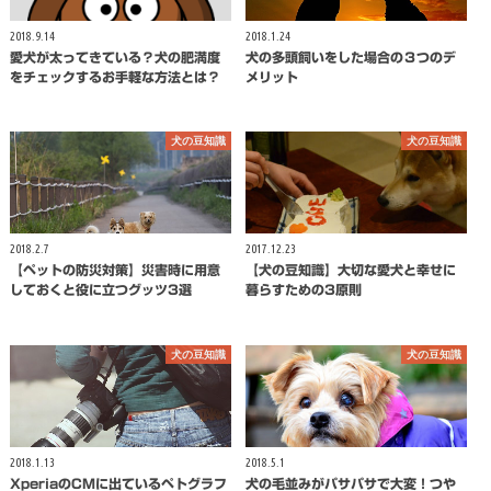
2018.9.14
2018.1.24
愛犬が太ってきている？犬の肥満度
犬の多頭飼いをした場合の３つのデ
をチェックするお手軽な方法とは？
メリット
犬の豆知識
犬の豆知識
2018.2.7
2017.12.23
【ペットの防災対策】災害時に用意
【犬の豆知識】大切な愛犬と幸せに
しておくと役に立つグッツ3選
暮らすための3原則
犬の豆知識
犬の豆知識
2018.1.13
2018.5.1
XperiaのCＭに出ているペトグラフ
犬の毛並みがパサパサで大変！つや