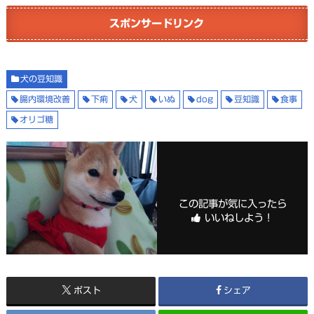
スポンサードリンク
犬の豆知識
腸内環境改善
下痢
犬
いぬ
dog
豆知識
食事
オリゴ糖
この記事が気に入ったら
いいねしよう！
ポスト
シェア