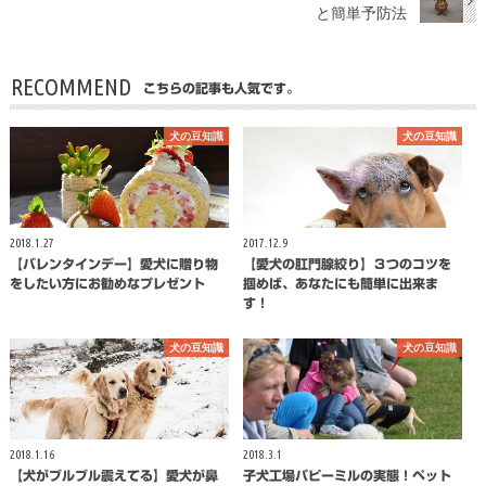
と簡単予防法
RECOMMEND
こちらの記事も人気です。
犬の豆知識
犬の豆知識
2018.1.27
2017.12.9
【バレンタインデー】愛犬に贈り物
【愛犬の肛門腺絞り】３つのコツを
をしたい方にお勧めなプレゼント
掴めば、あなたにも簡単に出来ま
す！
犬の豆知識
犬の豆知識
2018.1.16
2018.3.1
【犬がブルブル震えてる】愛犬が鼻
子犬工場パピーミルの実態！ペット