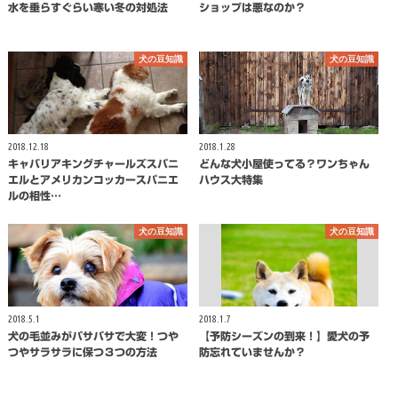
水を垂らすぐらい寒い冬の対処法
ショップは悪なのか？
犬の豆知識
犬の豆知識
2018.12.18
2018.1.28
キャバリアキングチャールズスパニ
どんな犬小屋使ってる？ワンちゃん
エルとアメリカンコッカースパニエ
ハウス大特集
ルの相性…
犬の豆知識
犬の豆知識
2018.5.1
2018.1.7
犬の毛並みがパサパサで大変！つや
【予防シーズンの到来！】愛犬の予
つやサラサラに保つ３つの方法
防忘れていませんか？